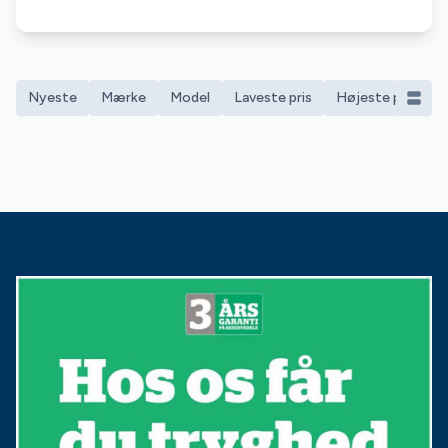
Nyeste
Mærke
Model
Laveste pris
Højeste pris
M