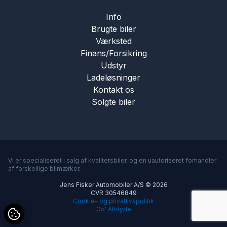
Info
Brugte biler
Værksted
Finans/Forsikring
Udstyr
Ladeløsninger
Kontakt os
Solgte biler
Vi er specialiseret i salg af kvalitetsbiler, og en uautoriseret forhandler
af forskellige bilmærker.
Jens Fisker Automobiler A/S © 2026
CVR 30546849
Cookie- og privatlivspolitik
Go' Attityde