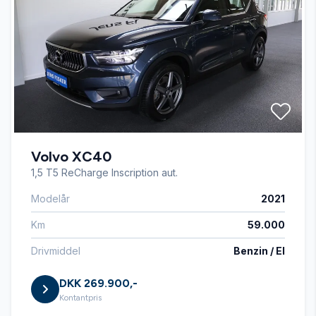
Volvo XC40
1,5 T5 ReCharge Inscription aut.
Modelår
2021
Km
59.000
Drivmiddel
Benzin / El
DKK 269.900,-
Kontantpris