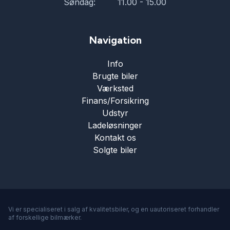
Søndag:
11.00 - 15.00
Navigation
Info
Brugte biler
Værksted
Finans/Forsikring
Udstyr
Ladeløsninger
Kontakt os
Solgte biler
Vi er specialiseret i salg af kvalitetsbiler, og en uautoriseret forhandler
af forskellige bilmærker.