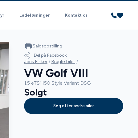
yr
Ladeløsninger
Kontakt os
Salgsopstilling
Del på Facebook
Jens Fisker
/
Brugte biler
/
VW Golf VIII
1,5 eTSi 150 Style Variant DSG
Solgt
Søg efter andre biler