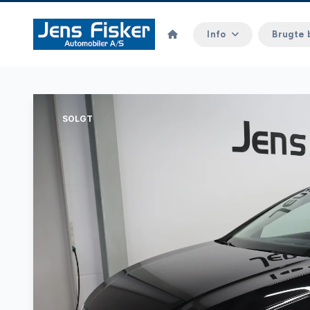
Info
Brugte 
SOLGT