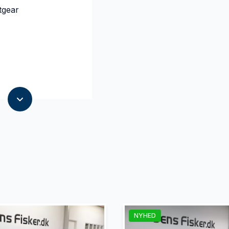
tgear
NYHED