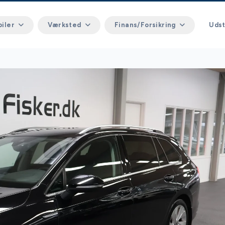
biler
Værksted
Finans/Forsikring
Udst