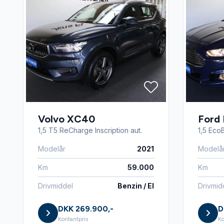
Volvo XC40
Ford
1,5 T5 ReCharge Inscription aut.
1,5 Eco
Modelår
2021
Modelå
Km
59.000
Km
Drivmiddel
Benzin / El
Drivmid
DKK 269.900,-
D
Kontantpris
Ko