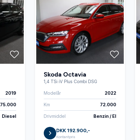
Skoda Octavia
1,4 TSi iV Plus Combi DSG
2019
Modelår
2022
175.000
Km
72.000
Diesel
Drivmiddel
Benzin / El
DKK 192.900,-
Kontantpris