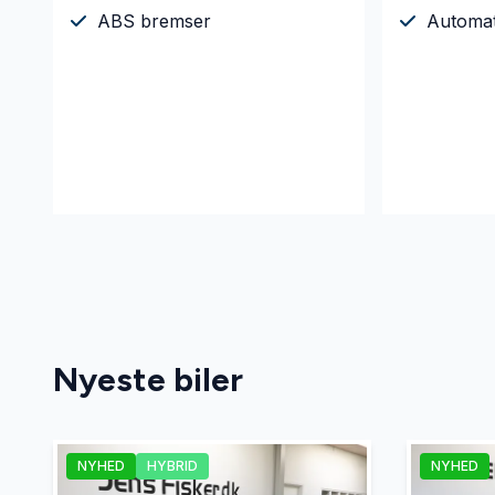
ABS bremser
Automa
Nyeste biler
NYHED
HYBRID
NYHED