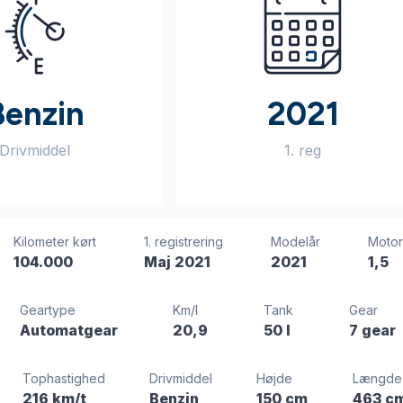
Benzin
2021
Drivmiddel
1. reg
Kilometer kørt
1. registrering
Modelår
Moto
104.000
Maj 2021
2021
1,5
Geartype
Km/l
Tank
Gear
Automatgear
20,9
50 l
7 gear
Tophastighed
Drivmiddel
Højde
Længde
216 km/t
Benzin
150 cm
463 c