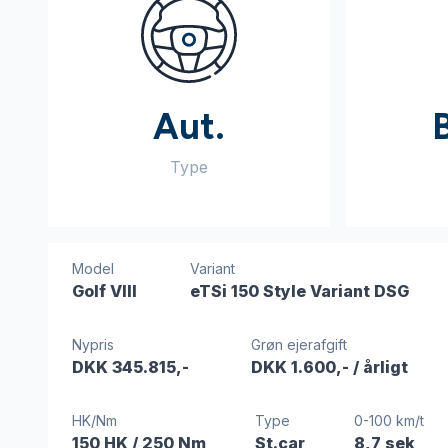
Aut.
Type
Model
Variant
Golf VIII
eTSi 150 Style Variant DSG
Nypris
Grøn ejerafgift
DKK 345.815,-
DKK 1.600,-
/ årligt
HK/Nm
Type
0-100 km/t
150 HK
/ 250 Nm
St.car
8,7 sek