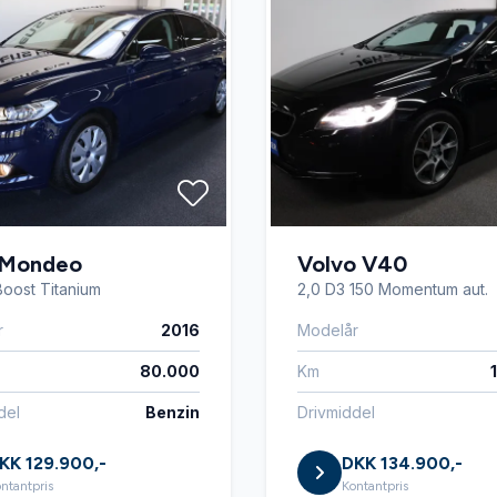
 Mondeo
Volvo V40
Boost Titanium
2,0 D3 150 Momentum aut.
r
2016
Modelår
80.000
Km
del
Benzin
Drivmiddel
KK 129.900,-
DKK 134.900,-
ntantpris
Kontantpris