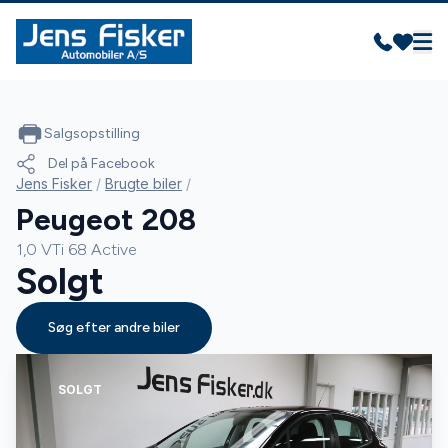
Salgsopstilling
Del på Facebook
Jens Fisker
/
Brugte biler
/
Peugeot 208
1,0 VTi 68 Active
Solgt
Søg efter andre biler
SOLGT