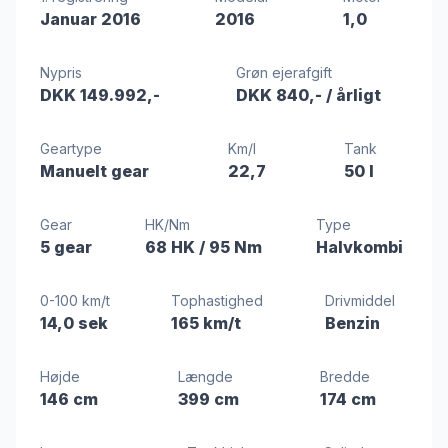
Januar 2016
2016
1,0
Nypris
Grøn ejerafgift
DKK 149.992,-
DKK 840,-
/ årligt
Geartype
Km/l
Tank
Manuelt gear
22,7
50 l
Gear
HK/Nm
Type
5 gear
68 HK
/ 95 Nm
Halvkombi
0-100 km/t
Tophastighed
Drivmiddel
14,0 sek
165 km/t
Benzin
Højde
Længde
Bredde
146 cm
399 cm
174 cm