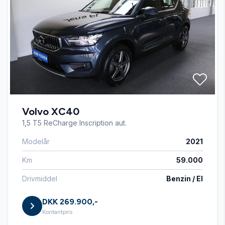
Læderrat
Splitbagsæder
Sædevarme
Volvo XC40
USB tilslutning
1,5 T5 ReCharge Inscription aut.
Modelår
2021
Km
59.000
Drivmiddel
Benzin / El
DKK 269.900,-
Kontantpris