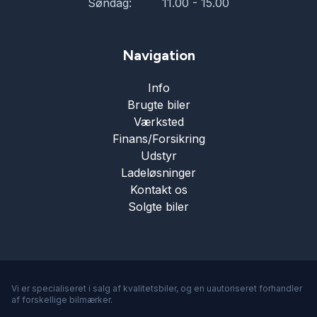
Søndag:
11.00 - 15.00
Navigation
Info
Brugte biler
Værksted
Finans/Forsikring
Udstyr
Ladeløsninger
Kontakt os
Solgte biler
Vi er specialiseret i salg af kvalitetsbiler, og en uautoriseret forhandler
af forskellige bilmærker.