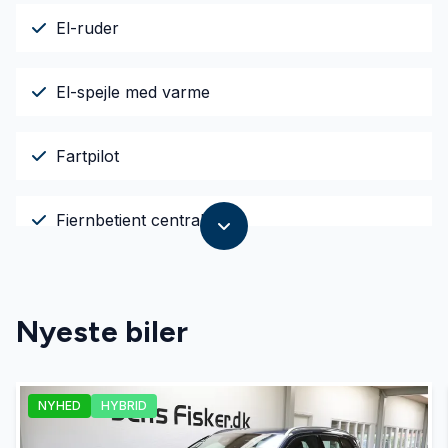
El-ruder
El-spejle med varme
Fartpilot
Fjernbetjent centrallås
Højdejusterbart førersæde
Nyeste biler
Kørecomputer
NYHED
HYBRID
LED kørelys