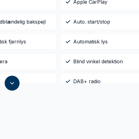
Apple CarPlay
dblændelig bakspejl
Auto. start/stop
sk fjernlys
Automatisk lys
era
Blind vinkel detektion
DAB+ radio
cockpit
Dual zone klimaanlæg
are sidespejle med
El-ruder x4