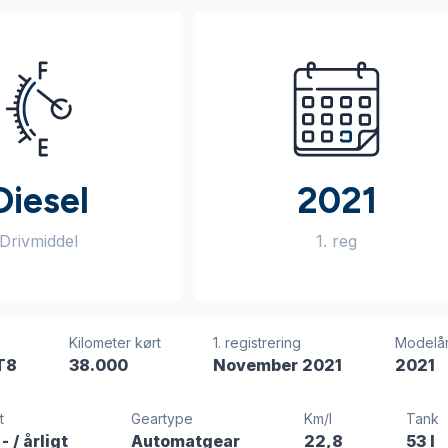
Diesel
2021
Drivmiddel
1. reg
Kilometer kørt
1. registrering
Modelå
T8
38.000
November 2021
2021
t
Geartype
Km/l
Tank
,-
/ årligt
Automatgear
22,8
53 l