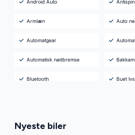
Android Auto
Antispin
Armlæn
Auto ne
Automatgear
Automati
Automatisk nødbremse
Bakkam
Bluetooth
Buet lys
Delvis lædersæder
Digitalt 
El-klapb
Dæktryksystem
Nyeste biler
varme