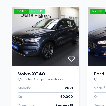
Elektrisk bagagerum
Elektri
NYHED
HYBRID
NYHED
Fjernbetjent centrallås
Højdeju
Kørecomputer
LED kør
Musikstreaming via bluetooth
Navigat
Parkeringssensor bagved
Parkeri
Volvo XC40
Ford
1,5 T5 ReCharge Inscription aut.
1,5 Eco
Servostyring
Skilteg
Modelår
2021
Modelå
Km
59.000
Km
Startspærre
Sædeva
Drivmiddel
Benzin / El
Drivmid