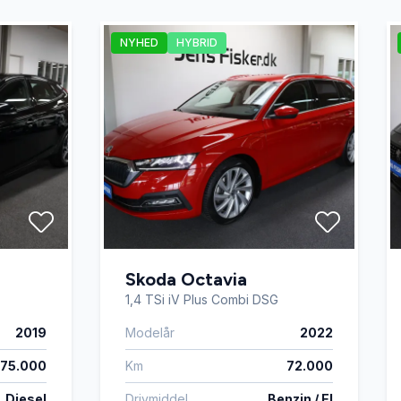
NYHED
HYBRID
Skoda Octavia
1,4 TSi iV Plus Combi DSG
2019
Modelår
2022
175.000
Km
72.000
Diesel
Drivmiddel
Benzin / El