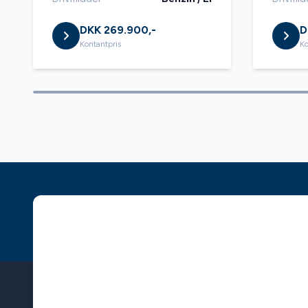
Tonede ruder
USB tils
DKK 269.900,-
D
Kontantpris
Ko