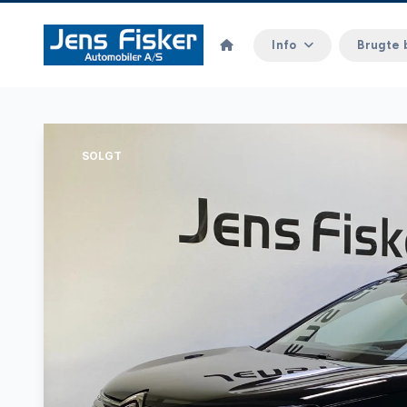
Info
Brugte 
SOLGT