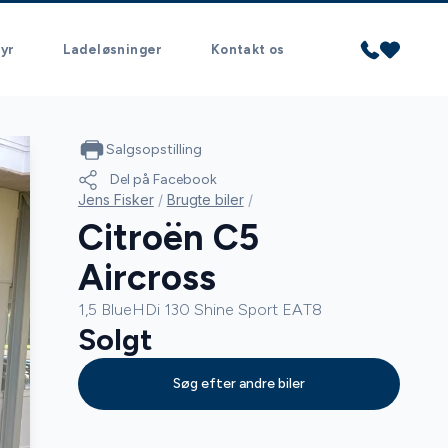
yr
Ladeløsninger
Kontakt os
Salgsopstilling
Del på Facebook
Jens Fisker
/
Brugte biler
/
Citroën C5
Aircross
1,5 BlueHDi 130 Shine Sport EAT8
Solgt
Søg efter andre biler