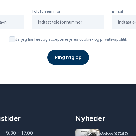
Telefonnummer
E-mail
Ja, jeg har læst og accepterer jeres cookie- og privatlivspolitik
Ring mig op
stider
Nyheder
9.30 - 17.00
Volvo XC40