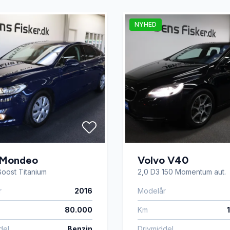
sk parkeringsbremse
Fartpilot
NYHED
sterbare forsæder
Isofix
elys
Læderrat
ion
Nøglefri betjening
ngssensor foran
Service OK
 Mondeo
Volvo V40
Boost Titanium
2,0 D3 150 Momentum aut.
enkendelse
Splitbagsæder
r
2016
Modelår
80.000
Km
rme
Tagræling
del
Benzin
Drivmiddel