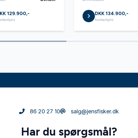
lutning
Vejbaneassistent
KK 129.900,-
DKK 134.900,-
ntantpris
Kontantpris
86 20 27 10
salg@jensfisker.dk
Har du spørgsmål?